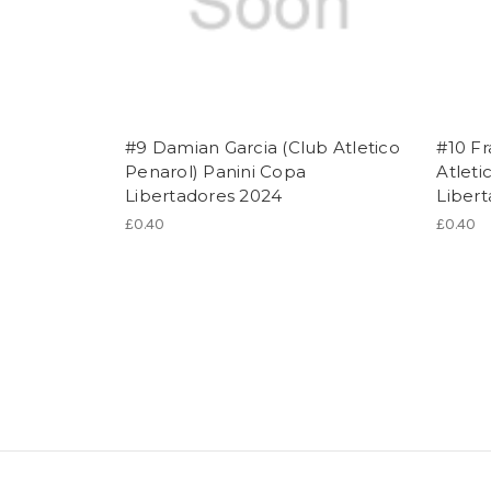
#9 Damian Garcia (Club Atletico
#10 F
Penarol) Panini Copa
Atleti
Libertadores 2024
Liber
£0.40
£0.40