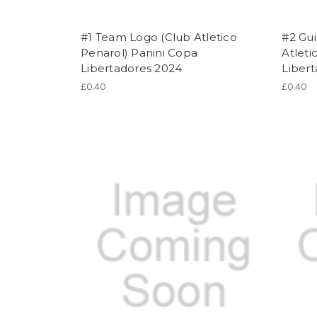
#1 Team Logo (Club Atletico
#2 Gu
Penarol) Panini Copa
Atleti
Libertadores 2024
Liber
£0.40
£0.40