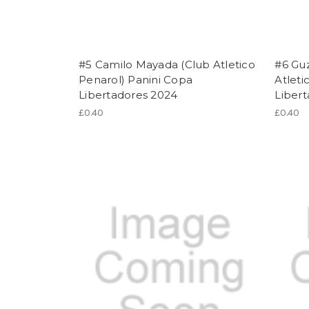
#5 Camilo Mayada (Club Atletico
#6 Gu
Penarol) Panini Copa
Atleti
Libertadores 2024
Liber
£0.40
£0.40