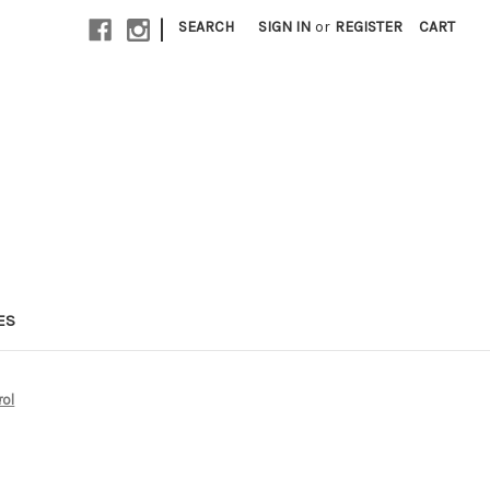
|
SEARCH
SIGN IN
or
REGISTER
CART
ES
rol